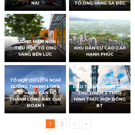
NAI
TỔ ONG VÀNG SA ĐÉC
TRƯỜNG MẦM NON -
TIỂU HỌC TỔ ONG
KHU DÂN CƯ CAO CẤP
VÀNG BẾN LỨC
HẠNH PHÚC
TỔ HỢP DU LỊCH NGHỈ
DƯỠNG THANH LONG
ĐẦU TƯ XÂY DỰNG CẦU
BAY – KHU CĂN HỘ
THỦ THIÊM 2 THEO
THANH LONG BAY GIAI
HÌNH THỨC HỢP ĐỒNG
ĐOẠN 1
BT
1
2
›
»