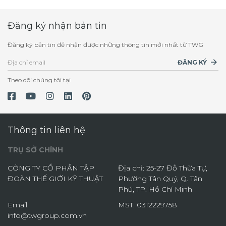
Đăng ký nhận bản tin
Đăng ký bản tin để nhận được những thông tin mới nhất từ TWG
ĐĂNG KÝ
Theo dõi chúng tôi tại
Thông tin liên hệ
TRỤ SỞ CHÍNH
CÔNG TY CỔ PHẦN TẬP
Địa chỉ: 25-27 Đỗ Thừa Tự,
ĐOÀN THẾ GIỚI KỸ THUẬT
Phường Tân Quý, Q. Tân
Phú, TP. Hồ Chí Minh
Email:
MST: 0312229758
info@twgroup.com.vn