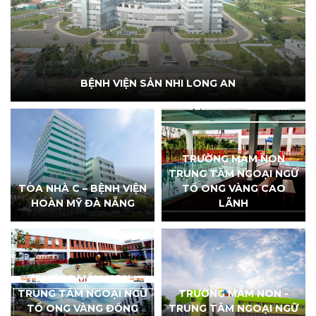
BỆNH VIỆN SẢN NHI LONG AN
TRƯỜNG MẦM NON
TRUNG TÂM NGOẠI NGỮ
TÒA NHÀ C – BỆNH VIỆN
TỔ ONG VÀNG CAO
HOÀN MỸ ĐÀ NẴNG
LÃNH
TRƯỜNG MẦM NON -
TRUNG TÂM NGOẠI NGỮ
TRƯỜNG MẦM NON -
TỔ ONG VÀNG ĐỒNG
TRUNG TÂM NGOẠI NGỮ