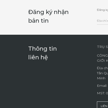
Đăng ký
Đăng ký nhận
bản tin
TRỤ S
Thông tin
CÔNG 
liên hệ
GIỚI 
Địa ch
Tân Qu
Minh
Email:
MST: 
LIÊN