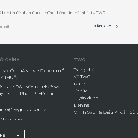
 bản tin để nhận được những thông tin mới nhất từ TWG
ĐĂNG KÝ
Ở CHÍNH
TWG
Trang chủ
TY CỔ PHẦN TẬP ĐOÀN THẾ
Về TWG
KỸ THUẬT
Dự án
ỉ: 25-27 Đỗ Thừa Tự, Phường
Tin tức
ý, Q. Tân Phú, TP. Hồ Chí
Tuyển dụng
Liên hệ
info@twgroup.com.vn
Chính Sách & Điều Khoản Sử
0312229758
 HỆ