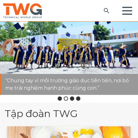
“Chung tay vì môi trường giáo dục tiên tiến, nơi bố
mẹ trải nghiệm hạnh phúc cùng con.“
Tập đoàn TWG