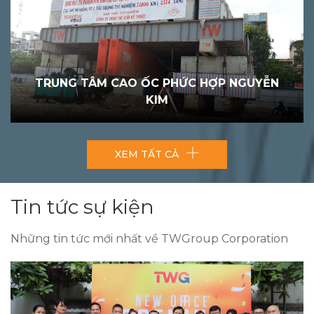
TRUNG TÂM CAO ỐC PHỨC HỢP NGUYỄN
KIM
XEM TẤT CẢ
Tin tức sự kiện
Những tin tức mới nhất về TWGroup Corporation