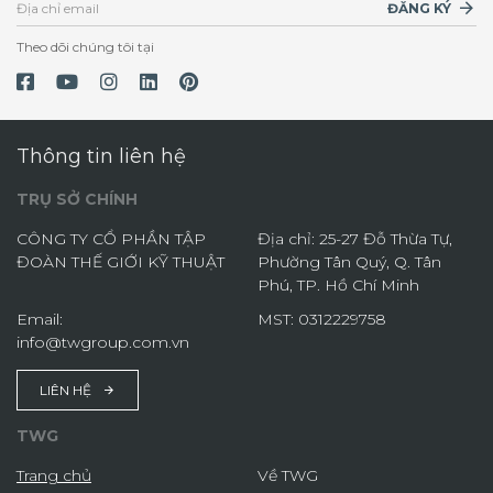
ĐĂNG KÝ
Theo dõi chúng tôi tại
Thông tin liên hệ
TRỤ SỞ CHÍNH
CÔNG TY CỔ PHẦN TẬP
Địa chỉ: 25-27 Đỗ Thừa Tự,
ĐOÀN THẾ GIỚI KỸ THUẬT
Phường Tân Quý, Q. Tân
Phú, TP. Hồ Chí Minh
Email:
MST: 0312229758
info@twgroup.com.vn
LIÊN HỆ
TWG
Trang chủ
Về TWG