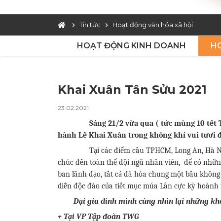
Tin tức
Hoạt động văn hóa xã hội
HOẠT ĐỘNG KINH DOANH
HO
Khai Xuân Tân Sửu 2021
23.02.2021
Sáng 21/2 vừa qua ( tức mùng 10 tết 
hành Lễ Khai Xuân trong không khí vui tươi 
Tại các điểm cầu TPHCM, Long An, Hà Nộ
chúc đến toàn thể đội ngũ nhân viên, để có những
ban lãnh đạo, tất cả đã hòa chung một bầu không
diễn độc đáo của tiết mục múa Lân cực kỳ hoành 
Đại gia đình mình cùng nhìn lại những kh
+ Tại VP Tập đoàn TWG