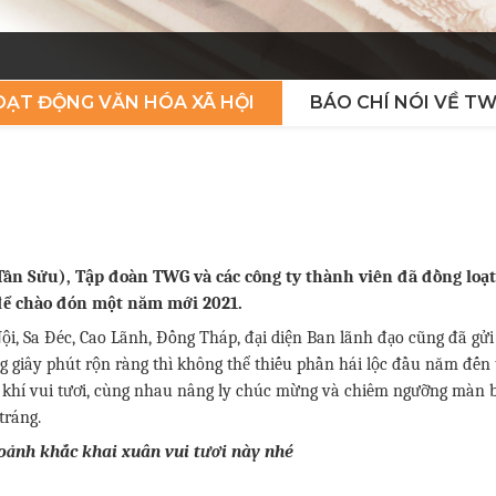
ẠT ĐỘNG VĂN HÓA XÃ HỘI
BÁO CHÍ NÓI VỀ T
Tân Sửu), Tập đoàn TWG và các công ty thành viên đã đồng loạt
để chào đón một năm mới 2021.
i, Sa Đéc, Cao Lãnh, Đồng Tháp, đại diện Ban lãnh đạo cũng đã gửi 
 giây phút rộn ràng thì không thể thiếu phần hái lộc đầu năm đến 
 khí vui tươi, cùng nhau nâng ly chúc mừng và chiêm ngưỡng màn 
tráng.
oảnh khắc khai xuân vui tươi này nhé