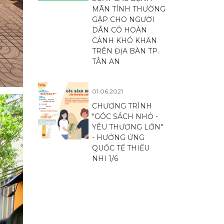
MÃN TÍNH THƯỜNG
GẶP CHO NGƯỜI
DÂN CÓ HOÀN
CẢNH KHÓ KHĂN
TRÊN ĐỊA BÀN TP.
TÂN AN
01.06.2021
CHƯƠNG TRÌNH
"GÓC SÁCH NHỎ -
YÊU THƯƠNG LỚN"
- HƯỞNG ỨNG
QUỐC TẾ THIẾU
NHI 1/6