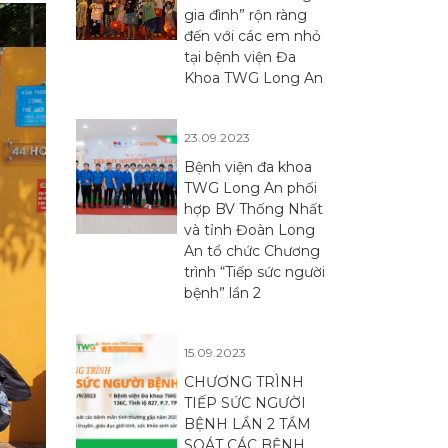
gia đình” rộn ràng
đến với các em nhỏ
tại bệnh viện Đa
Khoa TWG Long An
23.09.2023
Bệnh viện đa khoa
TWG Long An phối
hợp BV Thống Nhất
và tỉnh Đoàn Long
An tổ chức Chương
trình “Tiếp sức người
bệnh” lần 2
15.09.2023
CHƯƠNG TRÌNH
TIẾP SỨC NGƯỜI
BỆNH LẦN 2 TẦM
SOÁT CÁC BỆNH