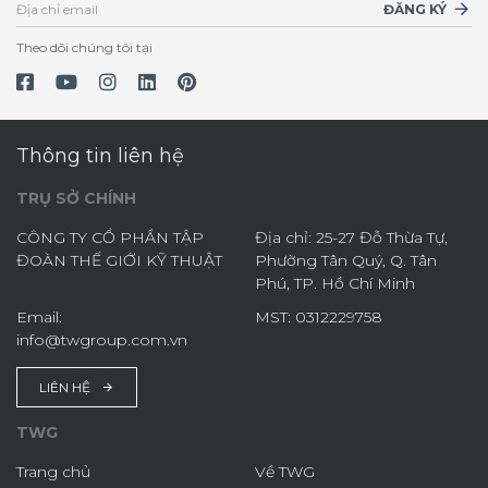
ĐĂNG KÝ
Theo dõi chúng tôi tại
Thông tin liên hệ
TRỤ SỞ CHÍNH
CÔNG TY CỔ PHẦN TẬP
Địa chỉ: 25-27 Đỗ Thừa Tự,
ĐOÀN THẾ GIỚI KỸ THUẬT
Phường Tân Quý, Q. Tân
Phú, TP. Hồ Chí Minh
Email:
MST: 0312229758
info@twgroup.com.vn
LIÊN HỆ
TWG
Trang chủ
Về TWG