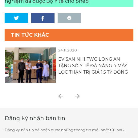
nghiệm đã được Bộ Y tế cho phép.
TIN TỨC KHÁC
24.11.2020
BV SẢN NHI TWG LONG AN
TẶNG SỞ Y TẾ ĐÀ NẴNG 4 MÁY
LỌC THẬN TRỊ GIÁ 1,5 TỶ ĐỒNG
Đăng ký nhận bản tin
Đăng ký bản tin để nhận được những thông tin mới nhất từ TWG