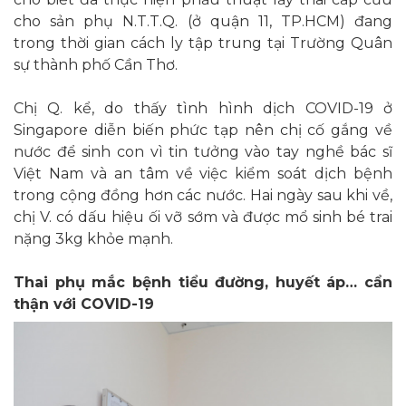
cho sản phụ N.T.T.Q. (ở quận 11, TP.HCM) đang
trong thời gian cách ly tập trung tại Trường Quân
sự thành phố Cần Thơ.
Chị Q. kể, do thấy tình hình dịch COVID-19 ở
Singapore diễn biến phức tạp nên chị cố gắng về
nước để sinh con vì tin tưởng vào tay nghề bác sĩ
Việt Nam và an tâm về việc kiểm soát dịch bệnh
trong cộng đồng hơn các nước. Hai ngày sau khi về,
chị V. có dấu hiệu ối vỡ sớm và được mổ sinh bé trai
nặng 3kg khỏe mạnh.
Thai phụ mắc bệnh tiểu đường, huyết áp… cẩn
thận với COVID-19