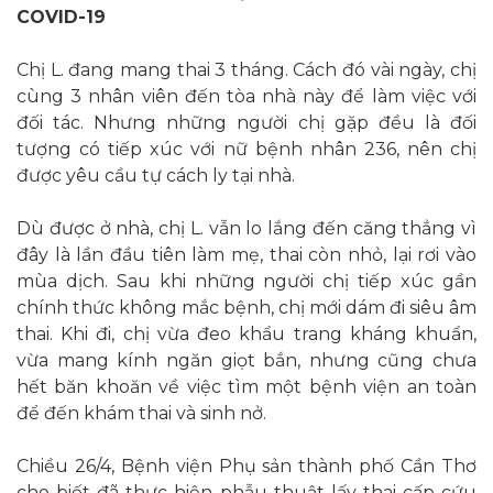
COVID-19
Chị L. đang mang thai 3 tháng. Cách đó vài ngày, chị
cùng 3 nhân viên đến tòa nhà này để làm việc với
đối tác. Nhưng những người chị gặp đều là đối
tượng có tiếp xúc với nữ bệnh nhân 236, nên chị
được yêu cầu tự cách ly tại nhà.
Dù được ở nhà, chị L. vẫn lo lắng đến căng thẳng vì
đây là lần đầu tiên làm mẹ, thai còn nhỏ, lại rơi vào
mùa dịch. Sau khi những người chị tiếp xúc gần
chính thức không mắc bệnh, chị mới dám đi siêu âm
thai. Khi đi, chị vừa đeo khẩu trang kháng khuẩn,
vừa mang kính ngăn giọt bắn, nhưng cũng chưa
hết băn khoăn về việc tìm một bệnh viện an toàn
để đến khám thai và sinh nở.
Chiều 26/4, Bệnh viện Phụ sản thành phố Cần Thơ
cho biết đã thực hiện phẫu thuật lấy thai cấp cứu