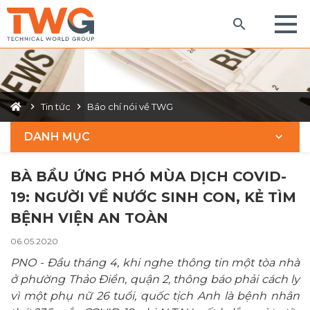
Tin tức
Báo chí nói về TWG
DANH MỤC
BÀ BẦU ỨNG PHÓ MÙA DỊCH COVID-
19: NGƯỜI VỀ NƯỚC SINH CON, KẺ TÌM
BỆNH VIỆN AN TOÀN
06.05.2020
PNO - Đầu tháng 4, khi nghe thông tin một tòa nhà
ở phường Thảo Điền, quận 2, thông báo phải cách ly
vì một phụ nữ 26 tuổi, quốc tịch Anh là bệnh nhân