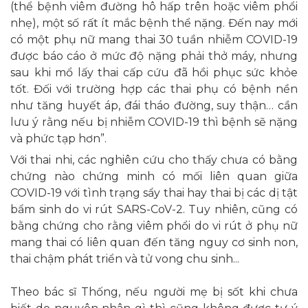
(thể bệnh viêm đường hô hấp trên hoặc viêm phổi
nhẹ), một số rất ít mắc bệnh thể nặng. Đến nay mới
có một phụ nữ mang thai 30 tuần nhiễm COVID-19
được báo cáo ở mức độ nặng phải thở máy, nhưng
sau khi mổ lấy thai cấp cứu đã hồi phục sức khỏe
tốt. Đối với trường hợp các thai phụ có bệnh nền
như tăng huyết áp, đái tháo đường, suy thận… cần
lưu ý rằng nếu bị nhiễm COVID-19 thì bệnh sẽ nặng
và phức tạp hơn”.
Với thai nhi, các nghiên cứu cho thấy chưa có bằng
chứng nào chứng minh có mối liên quan giữa
COVID-19 với tình trạng sẩy thai hay thai bị các dị tật
bẩm sinh do vi rút SARS-CoV-2. Tuy nhiên, cũng có
bằng chứng cho rằng viêm phổi do vi rút ở phụ nữ
mang thai có liên quan đến tăng nguy cơ sinh non,
thai chậm phát triển và tử vong chu sinh...
Theo bác sĩ Thống, nếu người mẹ bị sốt khi chưa