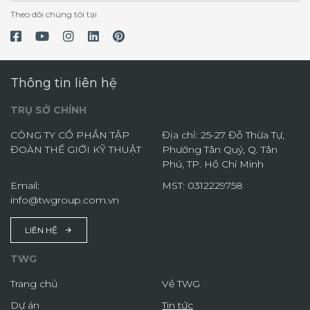
Theo dõi chúng tôi tại
Thông tin liên hệ
TRỤ SỞ CHÍNH
CÔNG TY CỔ PHẦN TẬP
Địa chỉ: 25-27 Đỗ Thừa Tự,
ĐOÀN THẾ GIỚI KỸ THUẬT
Phường Tân Quý, Q. Tân
Phú, TP. Hồ Chí Minh
Email:
MST: 0312229758
info@twgroup.com.vn
LIÊN HỆ
TWG
Trang chủ
Về TWG
Dự án
Tin tức